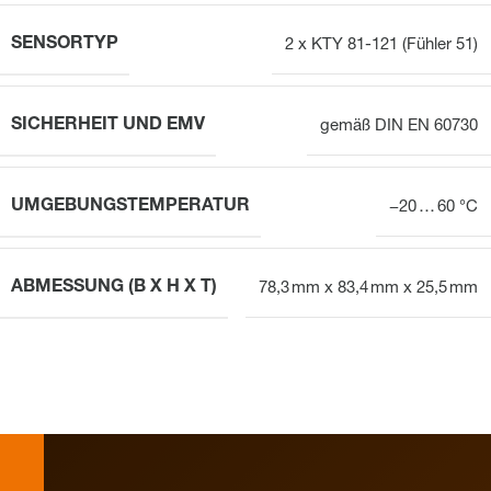
SENSORTYP
2 x KTY 81-121 (Fühler 51)
SICHERHEIT UND EMV
gemäß DIN EN 60730
UMGEBUNGSTEMPERATUR
−20 … 60 °C
ABMESSUNG (B X H X T)
78,3 mm x 83,4 mm x 25,5 mm