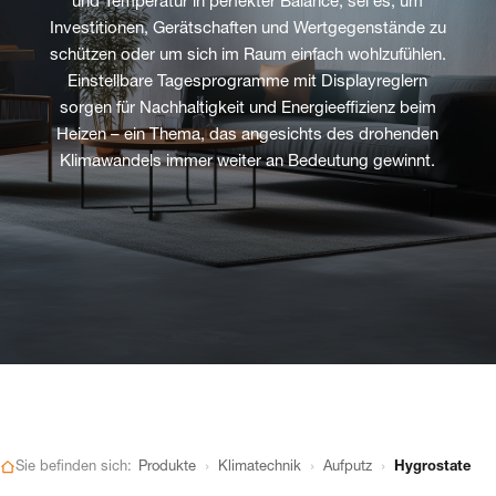
und Temperatur in perfekter Balance, sei es, um
Investitionen, Gerätschaften und Wertgegenstände zu
schützen oder um sich im Raum einfach wohlzufühlen.
Einstellbare Tagesprogramme mit Displayreglern
sorgen für Nachhaltigkeit und Energieeffizienz beim
Heizen – ein Thema, das angesichts des drohenden
Klimawandels immer weiter an Bedeutung gewinnt.
›
›
›
Sie befinden sich:
Produkte
Klimatechnik
Aufputz
Hygrostate