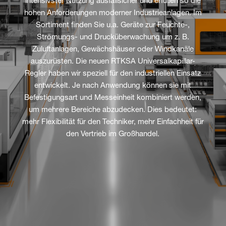
intensivster Nutzung ausfallsicher und erfüllen so die
hohen Anforderungen moderner Industrieanlagen. Im
Sortiment finden Sie u.a. Geräte zur Feuchte-,
Strömungs- und Drucküberwachung um z. B.
Zuluftanlagen, Gewächshäuser oder Windkanäle
auszurüsten. Die neuen RTKSA Universalkapillar-
Regler haben wir speziell für den industriellen Einsatz
entwickelt. Je nach Anwendung können sie mit
Befestigungsart und Messeinheit kombiniert werden,
um mehrere Bereiche abzudecken. Dies bedeutet:
mehr Flexibilität für den Techniker, mehr Einfachheit für
den Vertrieb im Großhandel.