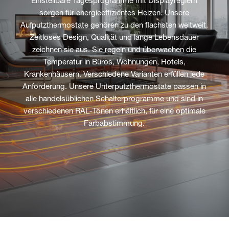
Einstellbare Tagesprogramme mit Displayreglern
sorgen für energieeffizientes Heizen. Unsere
Aufputzthermostate gehören zu den flachsten weltweit.
Zeitloses Design, Qualität und lange Lebensdauer
zeichnen sie aus. Sie regeln und überwachen die
Temperatur in Büros, Wohnungen, Hotels,
Krankenhäusern. Verschiedene Varianten erfüllen jede
Anforderung. Unsere Unterputzthermostate passen in
alle handelsüblichen Schalterprogramme und sind in
verschiedenen RAL-Tönen erhältlich, für eine optimale
Farbabstimmung.