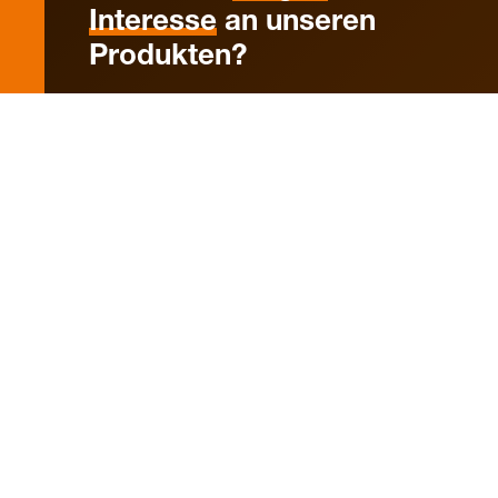
Interesse
an unseren
Produkten?
Sprechen Sie bitte den Elektriker Ihres Vertrauens an
oder schreiben Sie uns eine Nachricht.
Kontaktanfrage senden
ALRE-IT Regeltechnik GmbH
Richard-Tauber-Damm 10
D-12277 Berlin
Kontakt