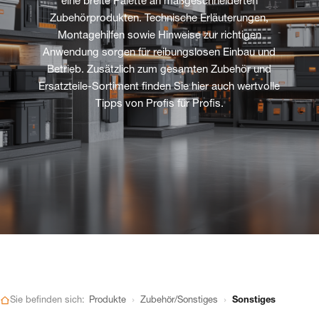
eine breite Palette an maßgeschneiderten
Zubehörprodukten. Technische Erläuterungen,
Montagehilfen sowie Hinweise zur richtigen
Anwendung sorgen für reibungslosen Einbau und
Betrieb. Zusätzlich zum gesamten Zubehör und
Ersatzteile-Sortiment finden Sie hier auch wertvolle
Tipps von Profis für Profis.
›
›
Sie befinden sich:
Produkte
Zubehör/Sonstiges
Sonstiges