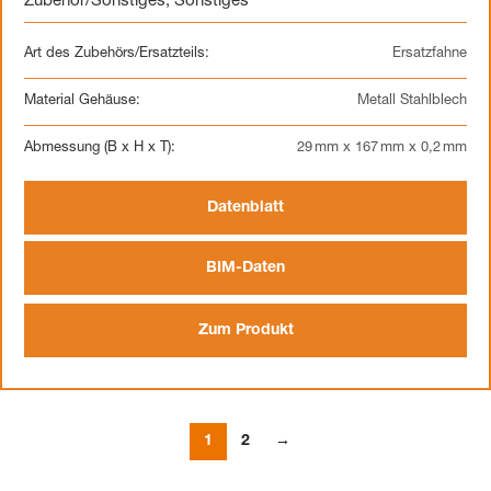
Zubehör/Sonstiges
,
Sonstiges
Art des Zubehörs/Ersatzteils:
Ersatzfahne
Material Gehäuse:
Metall Stahlblech
Abmessung (B x H x T):
29 mm x 167 mm x 0,2 mm
Datenblatt
BIM-Daten
Zum Produkt
1
2
→