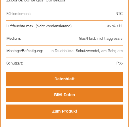
Zubehör/Sonstiges
,
Sonstiges
Fühlerelement:
NTC
Luftfeuchte max. (nicht kondensierend):
95 % r.H.
Medium:
Gas/Fluid, nicht aggressiv
Montage/Befestigung:
in Tauchhülse, Schutzwendel, am Rohr, etc
Schutzart:
IP65
Datenblatt
BIM-Daten
Zum Produkt