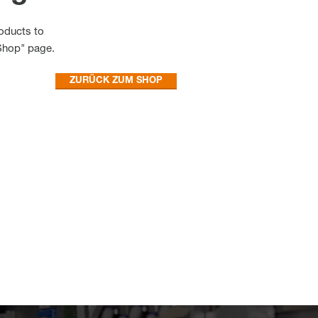
oducts to
"Shop" page.
ZURÜCK ZUM SHOP