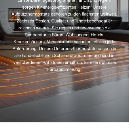
Einstellbare Tagesprogramme mit Displayreglern
sorgen für energieeffizientes Heizen. Unsere
Aufputzthermostate gehören zu den flachsten weltweit.
Zeitloses Design, Qualität und lange Lebensdauer
zeichnen sie aus. Sie regeln und überwachen die
Temperatur in Büros, Wohnungen, Hotels,
Krankenhäusern. Verschiedene Varianten erfüllen jede
Anforderung. Unsere Unterputzthermostate passen in
alle handelsüblichen Schalterprogramme und sind in
verschiedenen RAL-Tönen erhältlich, für eine optimale
Farbabstimmung.