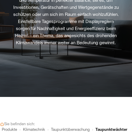
und Temperatur in perfekter Balance, sei es, um
Investitionen, Gerätschaften und Wertgegenstände zu
schützen oder um sich im Raum einfach wohlzufühlen.
Einstellbare Tagesprogramme mit Displayreglern
sorgen für Nachhaltigkeit und Energieeffizienz beim
Heizen – ein Thema, das angesichts des drohenden
Klimawandels immer weiter an Bedeutung gewinnt.
Sie befinden sich:
›
›
›
Produkte
Klimatechnik
Taupunktüberwachung
Taupunktwächter