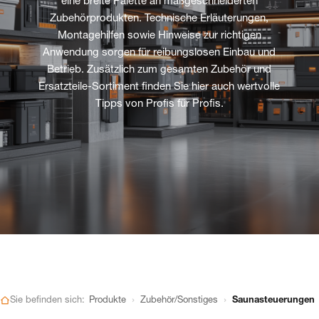
eine breite Palette an maßgeschneiderten
Zubehörprodukten. Technische Erläuterungen,
Montagehilfen sowie Hinweise zur richtigen
Anwendung sorgen für reibungslosen Einbau und
Betrieb. Zusätzlich zum gesamten Zubehör und
Ersatzteile-Sortiment finden Sie hier auch wertvolle
Tipps von Profis für Profis.
›
›
Sie befinden sich:
Produkte
Zubehör/Sonstiges
Saunasteuerungen