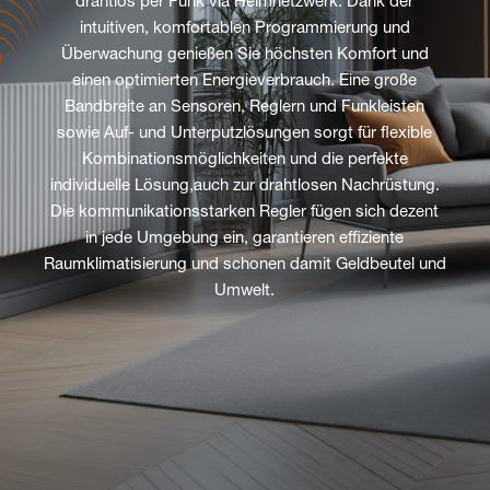
drahtlos per Funk via Heimnetzwerk. Dank der
intuitiven, komfortablen Programmierung und
Überwachung genießen Sie höchsten Komfort und
einen optimierten Energieverbrauch. Eine große
Bandbreite an Sensoren, Reglern und Funkleisten
sowie Auf- und Unterputzlösungen sorgt für flexible
Kombinationsmöglichkeiten und die perfekte
individuelle Lösung,auch zur drahtlosen Nachrüstung.
Die kommunikationsstarken Regler fügen sich dezent
in jede Umgebung ein, garantieren effiziente
Raumklimatisierung und schonen damit Geldbeutel und
Umwelt.