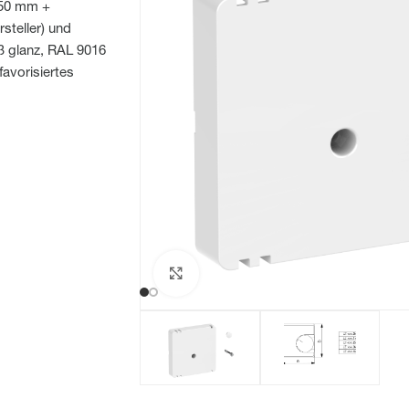
 50 mm +
teller) und
ß glanz, RAL 9016
favorisiertes
Zum Vergrößern klicken