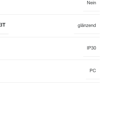
Nein
IT
glänzend
Display
Uhr
IP30
Heizkreisverteiler
Gesamtübersicht
PC
Heizkreisverteiler
Ventil
Gesamtübersicht