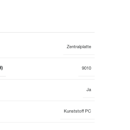
Elektronisch
Zentralplatte
Uhr
H)
9010
Aufputz
Gesamtübersicht
Ja
Kunststoff PC
Mechanisch
Elektronisch