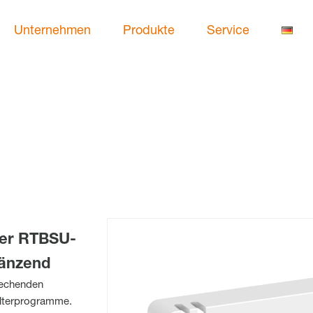
Unternehmen
Produkte
Service
ler RTBSU-
länzend
rechenden
alterprogramme.