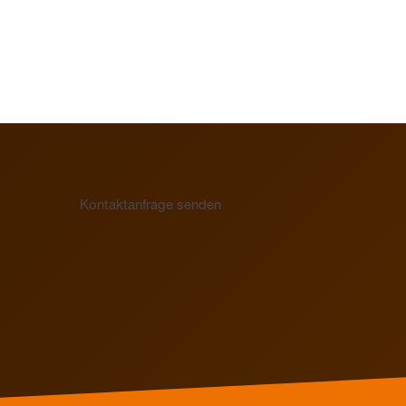
Elektrothermische
Elektrothermische
Ventilstellantriebe
Ventilstellantriebe
für den
hydraulischen
Abgleich
Kontaktanfrage senden