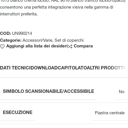
1013 bianco crema lucido, RAL 9016 bianco traffico lucido/opaco)
consentono una perfetta integrazione visiva nella gamma di
interruttori preferita.
COD:
UN990214
Categorie:
Accessori/Varie
,
Set di coperchi
Aggiungi alla lista dei desideri
Compara
DATI TECNICI
DOWNLOAD
CAPITOLATO
ALTRI PRODOTTI
SIMBOLO SCANSIONABILE/ACCESSIBILE
No
ESECUZIONE
Piastra centrale