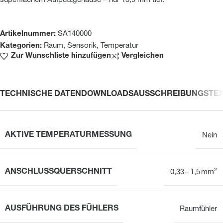
superflachem Aufputzgehäuse – nur 13,9 mm tief.
Artikelnummer:
SA140000
Kategorien:
Raum
,
Sensorik
,
Temperatur
Zur Wunschliste hinzufügen
Vergleichen
TECHNISCHE DATEN
DOWNLOADS
AUSSCHREIBUNGSTE
AKTIVE TEMPERATURMESSUNG
Nein
ANSCHLUSSQUERSCHNITT
0,33 – 1,5 mm²
AUSFÜHRUNG DES FÜHLERS
Raumfühler