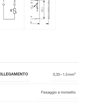
Meccanico
Display
Distributore del circuito di riscaldamento
Panoramica
COLLEGAMENTO
0,33 – 1,5 mm²
Fissaggio a morsetto
Morsettiera per il collettore
del circuito di riscaldamento