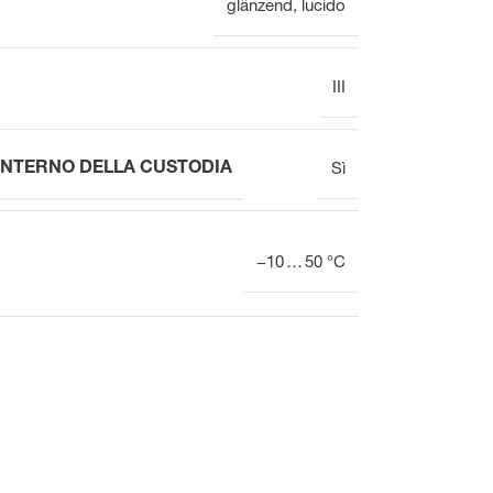
glänzend
,
lucido
III
INTERNO DELLA CUSTODIA
Sì
−10 … 50 °C