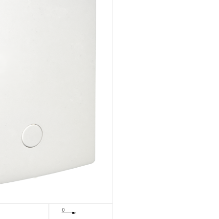
Montaggio ad incasso
Panoramica
Meccanico
Montaggio a vista
Panoramica