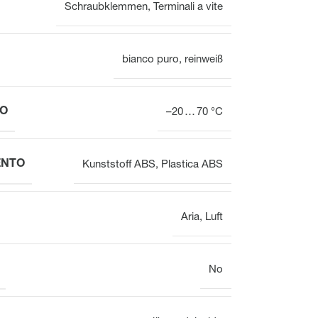
VOOPx
Schraubklemmen
,
Terminali a vite
Valvola
Panoramica
bianco puro
,
reinweiß
IO
–20 … 70 °C
Attuatori elettrotermici per
Attuatori elettrotermici per
valvole per il bilanciamento
valvole
ENTO
Kunststoff ABS
,
Plastica ABS
idraulico
Aria
,
Luft
No