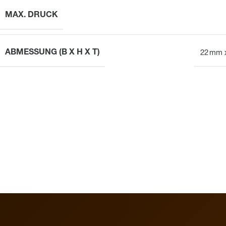
MAX. DRUCK
ABMESSUNG (B X H X T)
22 mm 