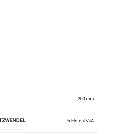
Unterputz
Gesamtübersicht
Mechanisch
200 mm
TZWENDEL
Edelstahl V4A