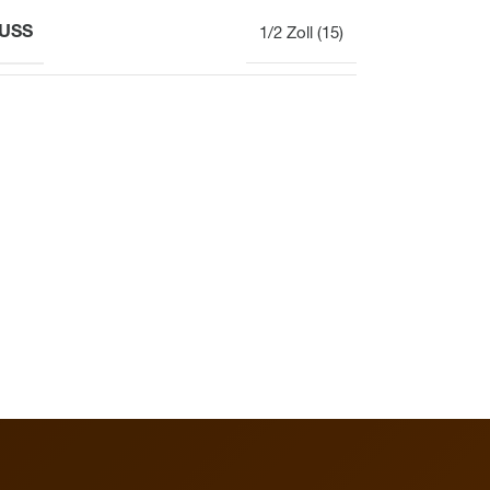
USS
1/2 Zoll (15)
Elektronisch
Uhr
Aufputz
Gesamtübersicht
Mechanisch
Elektronisch