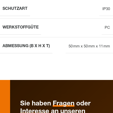
SCHUTZART
IP30
WERKSTOFFGÜTE
PC
ABMESSUNG (B X H X T)
50 mm x 50 mm x 11 mm
Sie haben
Fragen
oder
Interesse
an unseren