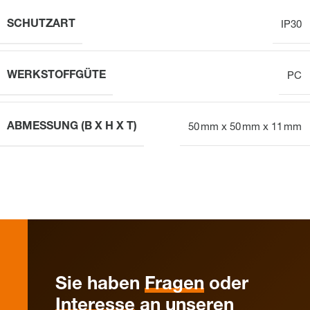
SCHUTZART
IP30
WERKSTOFFGÜTE
PC
ABMESSUNG (B X H X T)
50 mm x 50 mm x 11 mm
Sie haben
Fragen
oder
Interesse
an unseren