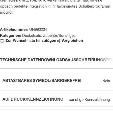
cremeweiß glanz, RAL 9016 verkehrsweiß glanz/matt) ist eine
optisch perfekte Integration in Ihr favorisiertes Schalterprogramm
möglich.
Artikelnummer:
UN990204
Kategorien:
Deckelsets
,
Zubehör/Sonstiges
Zur Wunschliste hinzufügen
Vergleichen
TECHNISCHE DATEN
DOWNLOADS
AUSSCHREIBUNGSTE
ABTASTBARES SYMBOL/BARRIEREFREI
Nein
AUFDRUCK/KENNZEICHNUNG
sonstige Kennzeichnung