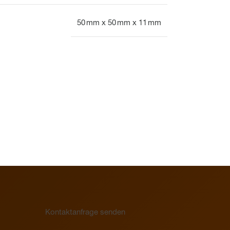
50 mm x 50 mm x 11 mm
Display
Uhr
Heizkreisverteiler
Gesamtübersicht
Heizkreisverteiler
Ventil
Gesamtübersicht
Kontaktanfrage senden