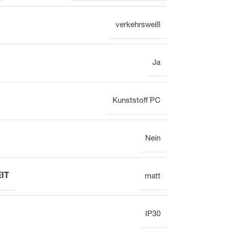
Elektronisch
verkehrsweiß
Ja
Kunststoff PC
Uhr
Aufputz
Gesamtübersicht
Nein
IT
matt
Mechanisch
Elektronisch
IP30