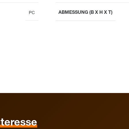
ABMESSUNG (B X H X T)
PC
nteresse