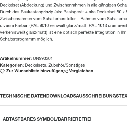
Deckelset (Abdeckung) und Zwischenrahmen in alle gängigen Sch
Durch das Baukastenprinzip (alre Basisgerät + alre Deckelset 50 x
Zwischenrahmen vom Schalterhersteller + Rahmen vom Schalterhers
diverse Farben (RAL 9010 reinweiß glanz/matt, RAL 1013 cremewei
verkehrsweiß glanz/matt) ist eine optisch perfekte Integration in Ihr 
Schalterprogramm möglich.
Artikelnummer:
UN990201
Kategorien:
Deckelsets
,
Zubehör/Sonstiges
Zur Wunschliste hinzufügen
Vergleichen
TECHNISCHE DATEN
DOWNLOADS
AUSSCHREIBUNGSTE
ABTASTBARES SYMBOL/BARRIEREFREI