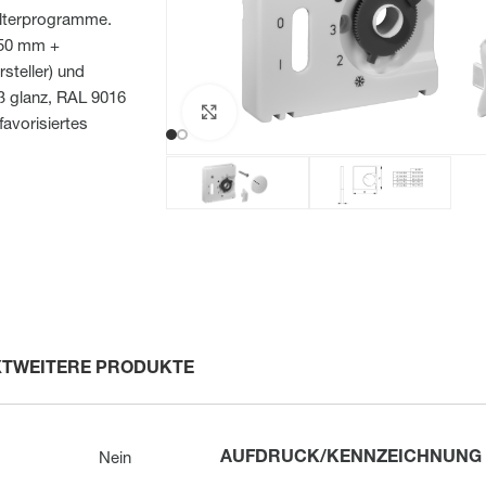
alterprogramme.
 50 mm +
teller) und
ß glanz, RAL 9016
Zum Vergrößern klicken
favorisiertes
XT
WEITERE PRODUKTE
AUFDRUCK/KENNZEICHNUNG
Nein