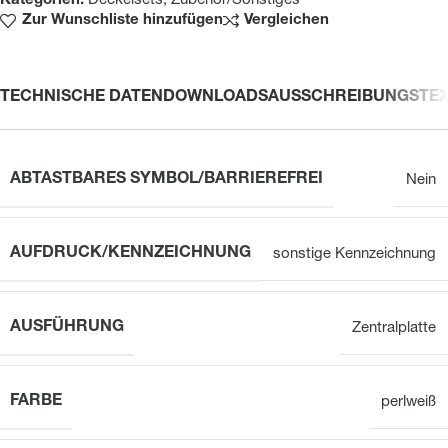
Kategorien:
Deckelsets
,
Zubehör/Sonstiges
Zur Wunschliste hinzufügen
Vergleichen
TECHNISCHE DATEN
DOWNLOADS
AUSSCHREIBUNGSTE
ABTASTBARES SYMBOL/BARRIEREFREI
Nein
AUFDRUCK/KENNZEICHNUNG
sonstige Kennzeichnung
AUSFÜHRUNG
Zentralplatte
FARBE
perlweiß