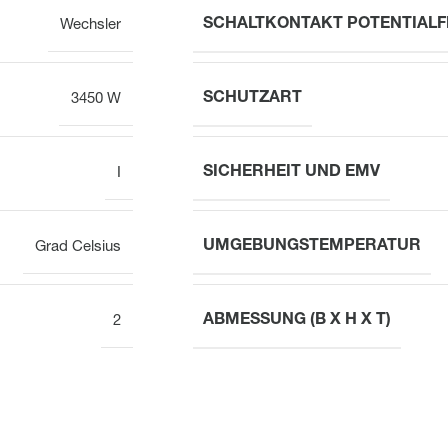
SCHALTKONTAKT POTENTIALF
Wechsler
SCHUTZART
3450 W
SICHERHEIT UND EMV
I
UMGEBUNGSTEMPERATUR
Grad Celsius
ABMESSUNG (B X H X T)
2