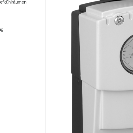
iefkühlräumen.
ng