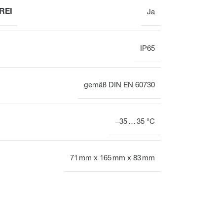
REI
Ja
IP65
gemäß DIN EN 60730
−35 … 35 °C
71 mm x 165 mm x 83 mm