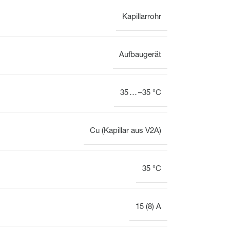
Kapillarrohr
Elektrothermische
Elektrothermische
Ventilstellantriebe
Ventilstellantriebe
für den
hydraulischen
Aufbaugerät
Abgleich
35 … –35 °C
Cu (Kapillar aus V2A)
35 °C
15 (8) A