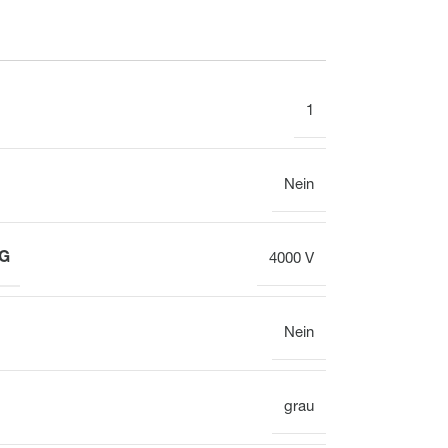
Display
Uhr
1
Heizkreisverteiler
Gesamtübersicht
Nein
4000 V
Heizkreisverteiler
Nein
Ventil
Gesamtübersicht
grau