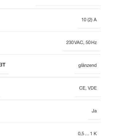
10 (2) A
230 VAC, 50 Hz
IT
glänzend
CE, VDE
Ja
0,5 … 1 K