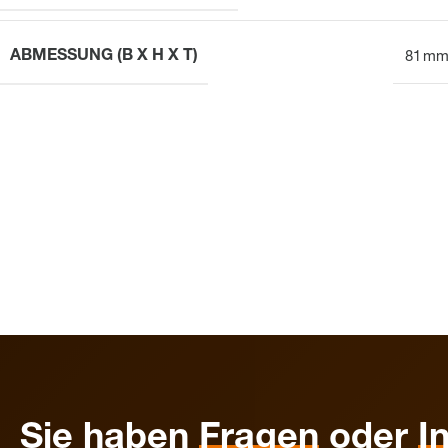
ABMESSUNG (B X H X T)
81 mm
Sie haben
Fragen
oder
I