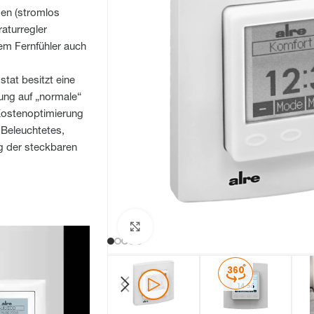
en (stromlos
aturregler
em Fernfühler auch
tat besitzt eine
ung auf „normale“
Kostenoptimierung
 Beleuchtetes,
g der steckbaren
Zum Vergrößern klicken