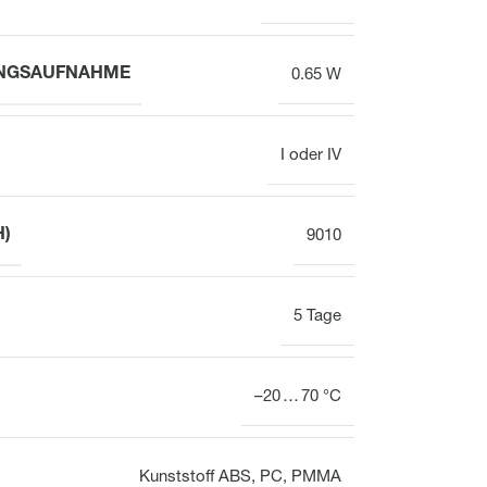
Elektrothermische
Elektrothermische
Ventilstellantriebe
Ventilstellantriebe
UNGSAUFNAHME
0.65 W
für den
hydraulischen
Abgleich
I oder IV
H)
9010
5 Tage
–20 … 70 °C
Kunststoff ABS, PC, PMMA