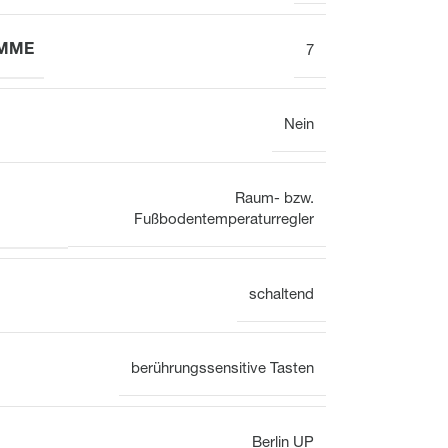
AMME
7
Display
Uhr
Nein
Heizkreisverteiler
Gesamtübersicht
Raum- bzw.
Fußbodentemperaturregler
schaltend
Heizkreisverteiler
Ventil
Gesamtübersicht
berührungssensitive Tasten
Berlin UP