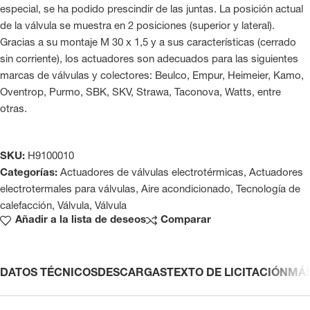
especial, se ha podido prescindir de las juntas. La posición actual
de la válvula se muestra en 2 posiciones (superior y lateral).
Gracias a su montaje M 30 x 1,5 y a sus características (cerrado
sin corriente), los actuadores son adecuados para las siguientes
marcas de válvulas y colectores: Beulco, Empur, Heimeier, Kamo,
Oventrop, Purmo, SBK, SKV, Strawa, Taconova, Watts, entre
otras.
SKU:
H9100010
Categorías:
Actuadores de válvulas electrotérmicas
,
Actuadores
electrotermales para válvulas
,
Aire acondicionado
,
Tecnología de
calefacción
,
Válvula
,
Válvula
Añadir a la lista de deseos
Comparar
DATOS TÉCNICOS
DESCARGAS
TEXTO DE LICITACIÓN
MÁ