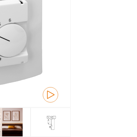
Montaje empotrado
Vista general
Mecánica