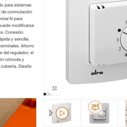
do para sistemas
al de conmutación
minal N para
 puede modificarse
te. Conexión
ápida y sencilla.
terminales. Ahorro
 del regulador, el
ción cómoda y
 cubierta. Diseño
Haga clic para ampliar