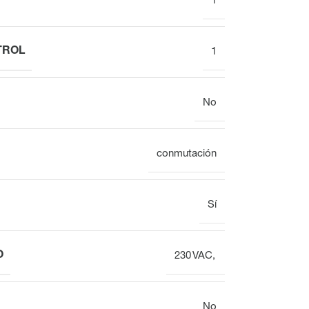
1
TROL
1
Mostrar
Reloj
No
Colector del circuito de calefacción
Vista general
conmutación
Regleta de bornes
Sí
para distribuidor
de circuito de
calefacción VOOPx
O
230 VAC,
Válvula
Vista general
No