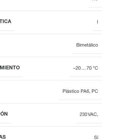
TICA
I
Actuadores
Actuadores de
electrotermales para
válvulas
válvulas destinados
electrotérmicas
Bimetálico
al equilibrado
hidráulic
MIENTO
–20 … 70 °C
Plástico PA6, PC
IÓN
230 VAC,
AS
Sí