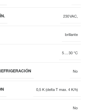
ÍN.
230 VAC,
brillante
5 … 30 °C
REFRIGERACIÓN
No
ÓN
0,5 K (delta T max. 4 K/h)
No