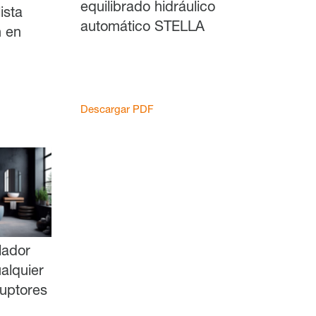
equilibrado hidráulico
ista
automático STELLA
n en
Descargar PDF
Montaje empotrado
Vista general
Mecánica
lador
alquier
ruptores