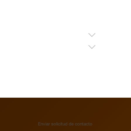
Electrónica
Reloj
Montaje en superficie
Vista general
Mecánica
Electrónica
Enviar solicitud de contacto