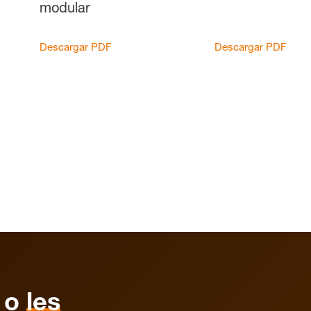
modular
Descargar PDF
Descargar PDF
o
les