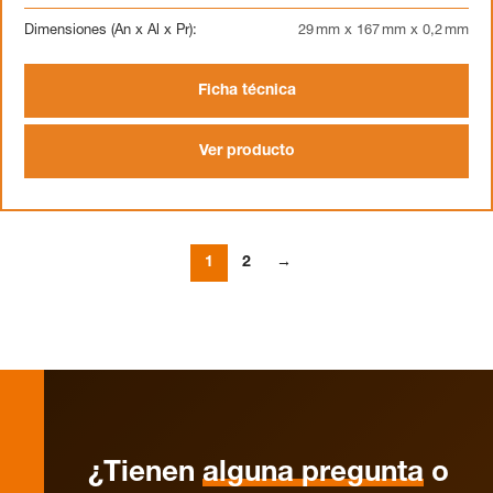
Dimensiones (An x Al x Pr):
29 mm x 167 mm x 0,2 mm
Ficha técnica
Ver producto
1
2
→
¿Tienen
alguna pregunta
o