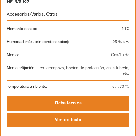
HF-8/6-K2
Accesorios/Varios
,
Otros
Elemento sensor:
NTC
Humedad máx. (sin condensación):
95 % r.H.
Medio:
Gas/fluido
Montaje/fijación:
en termopozo, bobina de protección, en la tubería,
etc.
Temperatura ambiente:
−5 … 70 °C
Ficha técnica
Ver producto