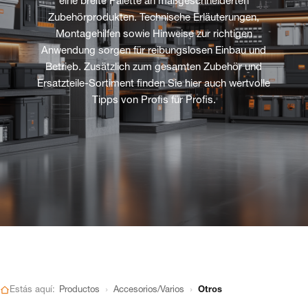
eine breite Palette an maßgeschneiderten
Zubehörprodukten. Technische Erläuterungen,
Montagehilfen sowie Hinweise zur richtigen
Anwendung sorgen für reibungslosen Einbau und
Betrieb. Zusätzlich zum gesamten Zubehör und
Ersatzteile-Sortiment finden Sie hier auch wertvolle
Tipps von Profis für Profis.
›
›
Estás aquí:
Productos
Accesorios/Varios
Otros