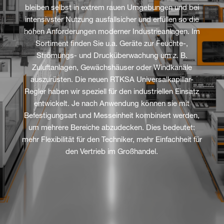
bleiben selbst in extrem rauen Umgebungen und bei
intensivster Nutzung ausfallsicher und erfüllen so die
hohen Anforderungen moderner Industrieanlagen. Im
Sortiment finden Sie u.a. Geräte zur Feuchte-,
Strömungs- und Drucküberwachung um z. B.
Zuluftanlagen, Gewächshäuser oder Windkanäle
auszurüsten. Die neuen RTKSA Universalkapillar-
Regler haben wir speziell für den industriellen Einsatz
entwickelt. Je nach Anwendung können sie mit
Befestigungsart und Messeinheit kombiniert werden,
um mehrere Bereiche abzudecken. Dies bedeutet:
mehr Flexibilität für den Techniker, mehr Einfachheit für
den Vertrieb im Großhandel.