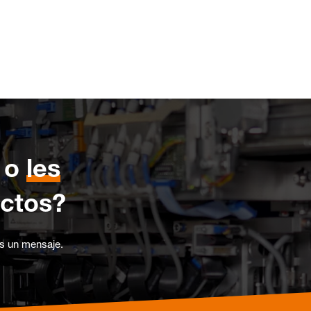
o
les
ctos?
os un mensaje.