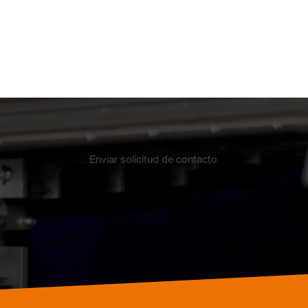
Electrónica
Reloj
Enviar solicitud de contacto
Montaje en superficie
Vista general
Mecánica
Electrónica