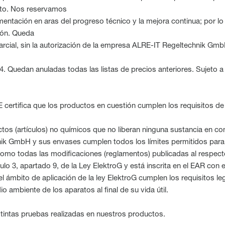
cto. Nos reservamos
mentación en aras del progreso técnico y la mejora continua; por lo
sión. Queda
rcial, sin la autorización de la empresa ALRE-IT Regeltechnik GmbH
024. Quedan anuladas todas las listas de precios anteriores. Sujeto 
E certifica que los productos en cuestión cumplen los requisitos d
s (artículos) no químicos que no liberan ninguna sustancia en co
 GmbH y sus envases cumplen todos los límites permitidos para las
omo todas las modificaciones (reglamentos) publicadas al respect
culo 3, apartado 9, de la Ley ElektroG y está inscrita en el EAR co
ámbito de aplicación de la ley ElektroG cumplen los requisitos lega
o ambiente de los aparatos al final de su vida útil.
tintas pruebas realizadas en nuestros productos.