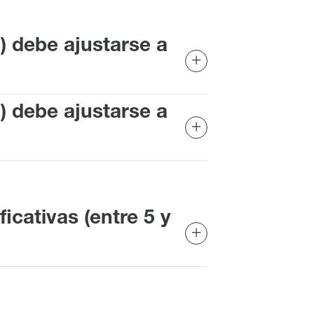
) debe ajustarse a
) debe ajustarse a
Montaje empotrado
Vista general
icativas (entre 5 y
Mecánica