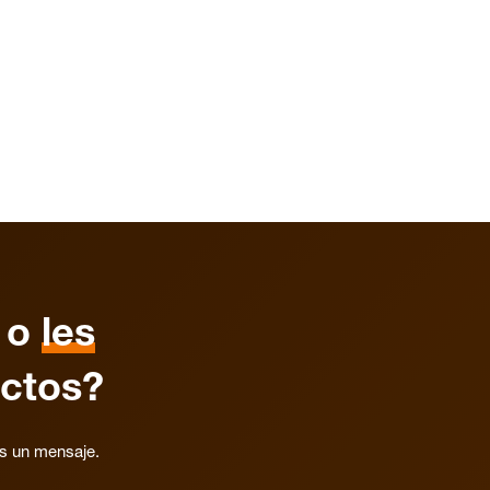
o
les
ctos?
os un mensaje.