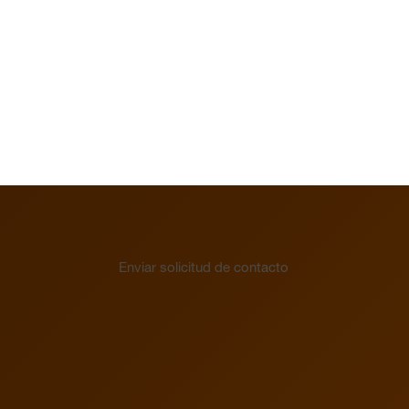
Electrónica
Reloj
Montaje en superficie
Vista general
Enviar solicitud de contacto
Mecánica
Electrónica