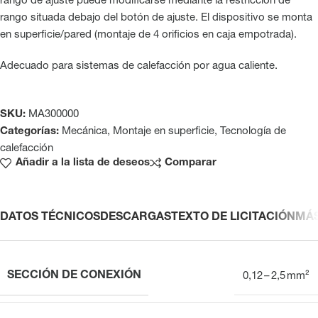
rango de ajuste puede modificarse mediante la restricción de
rango situada debajo del botón de ajuste. El dispositivo se monta
en superficie/pared (montaje de 4 orificios en caja empotrada).
Adecuado para sistemas de calefacción por agua caliente.
SKU:
MA300000
Categorías:
Mecánica
,
Montaje en superficie
,
Tecnología de
calefacción
Añadir a la lista de deseos
Comparar
DATOS TÉCNICOS
DESCARGAS
TEXTO DE LICITACIÓN
MÁ
SECCIÓN DE CONEXIÓN
0,12 – 2,5 mm²