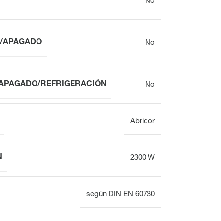
No
O/APAGADO
No
/APAGADO/REFRIGERACIÓN
No
Abridor
N
2300 W
según DIN EN 60730