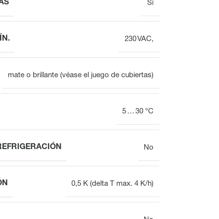
AS
Sí
ÍN.
230 VAC,
mate o brillante (véase el juego de cubiertas)
5 … 30 °C
REFRIGERACIÓN
No
ÓN
0,5 K (delta T max. 4 K/h)