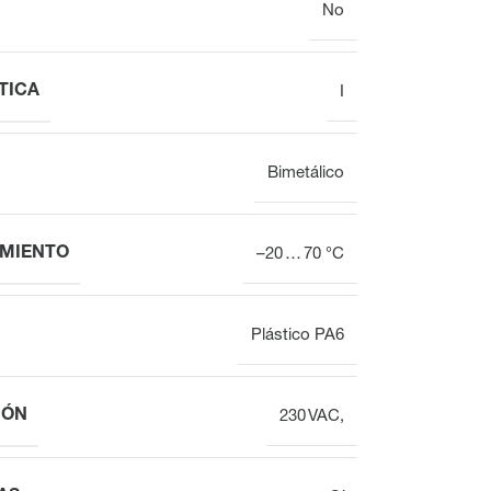
No
TICA
I
Actuadores
Actuadores de
electrotermales para
válvulas
válvulas destinados
electrotérmicas
al equilibrado
Bimetálico
hidráulic
MIENTO
–20 … 70 °C
Plástico PA6
IÓN
230 VAC,