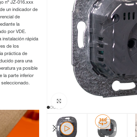
go nº JZ-016.xxx
de un indicador de
rencial de
ediante la
bado por VDE.
a instalación rápida
res de los
ia práctica de
educido para una
eratura ya posible
 la parte inferior
s seleccionado.
Haga clic para ampliar