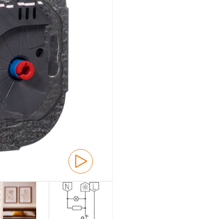
Montaje empotrado
Vista general
Mecánica