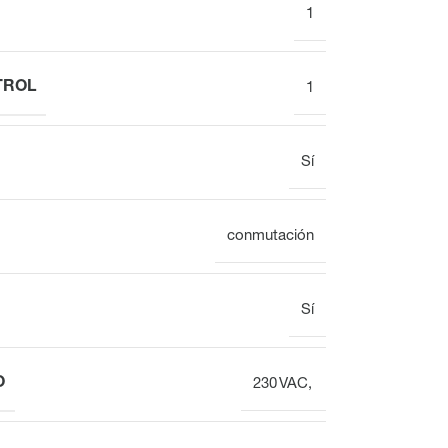
1
TROL
1
Mostrar
Reloj
Sí
Colector del circuito de calefacción
Vista general
conmutación
Regleta de bornes
Sí
para distribuidor
de circuito de
calefacción VOOPx
O
230 VAC,
Válvula
Vista general