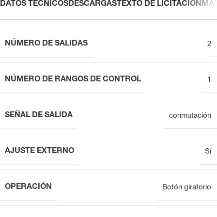
DATOS TÉCNICOS
DESCARGAS
TEXTO DE LICITACIÓN
MÁ
NÚMERO DE SALIDAS
2
NÚMERO DE RANGOS DE CONTROL
1
SEÑAL DE SALIDA
conmutación
AJUSTE EXTERNO
Sí
OPERACIÓN
Botón giratorio