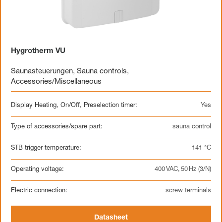
Hygrotherm VU
Saunasteuerungen
,
Sauna controls
,
Accessories/Miscellaneous
Display Heating, On/Off, Preselection timer:
Yes
Type of accessories/spare part:
sauna control
STB trigger temperature:
141 °C
Operating voltage:
400 VAC, 50 Hz (3/N)
Electric connection:
screw terminals
Datasheet