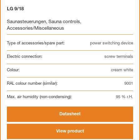
LG 9/18
Saunasteuerungen
,
Sauna controls
,
Accessories/Miscellaneous
Type of accessories/spare part:
power switching device
Electric connection:
screw terminals
Colour:
cream white
RAL colour number (similar):
9001
Max. air humidity (non-condensing):
95 % r.H.
Datasheet
View product