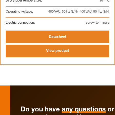
STB trigger temperature:
141 °C
Operating voltage:
400 VAC, 50 Hz (3/N), 400 VAC, 50 Hz (3/N)
Electric connection:
screw terminals
Datasheet
View product
Do you have
any questions
or