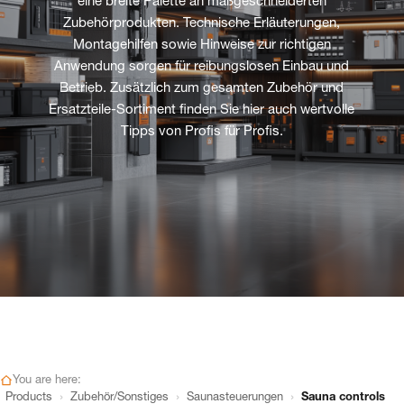
eine breite Palette an maßgeschneiderten
Zubehörprodukten. Technische Erläuterungen,
Montagehilfen sowie Hinweise zur richtigen
Anwendung sorgen für reibungslosen Einbau und
Betrieb. Zusätzlich zum gesamten Zubehör und
Ersatzteile-Sortiment finden Sie hier auch wertvolle
Tipps von Profis für Profis.
You are here:
›
›
›
Products
Zubehör/Sonstiges
Saunasteuerungen
Sauna controls