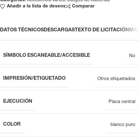
Categorías:
Accesorios/Varios
,
Juegos de cubiertas
Añadir a la lista de deseos
Comparar
DATOS TÉCNICOS
DESCARGAS
TEXTO DE LICITACIÓN
MÁ
SÍMBOLO ESCANEABLE/ACCESIBLE
No
IMPRESIÓN/ETIQUETADO
Otros etiquetados
EJECUCIÓN
Placa central
COLOR
blanco puro