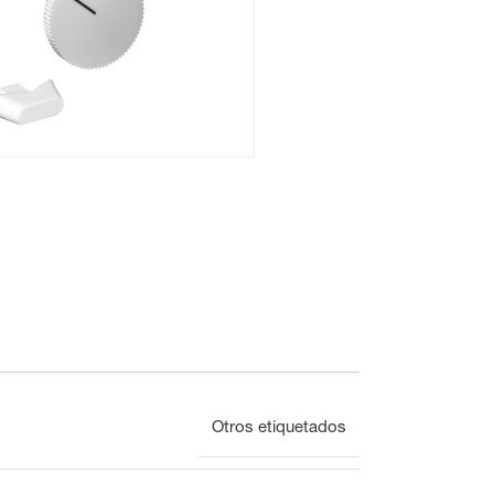
Montaje empotrado
Vista general
Mecánica
Otros etiquetados