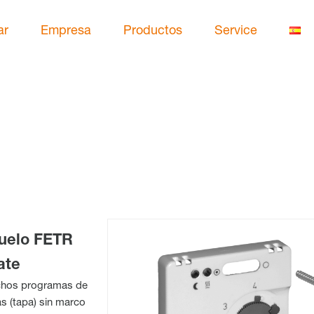
ar
Empresa
Productos
Service
suelo FETR
ate
uchos programas de
s (tapa) sin marco