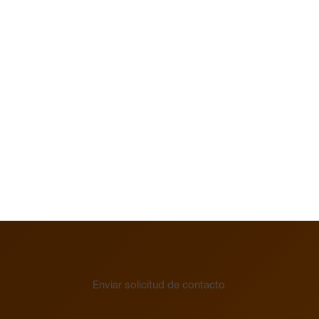
Mostrar
Reloj
Colector del circuito de calefacción
Vista general
Regleta de bornes
para distribuidor
de circuito de
calefacción VOOPx
Enviar solicitud de contacto
Válvula
Vista general