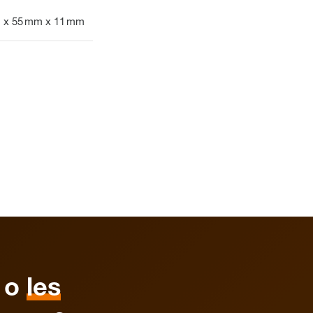
 x 55 mm x 11 mm
o
les