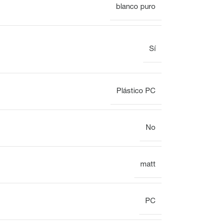
blanco puro
Electrónica
Sí
Plástico PC
Reloj
No
Montaje en superficie
Vista general
matt
Mecánica
Electrónica
PC