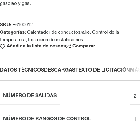
gasóleo y gas.
SKU:
E6100012
Categorías:
Calentador de conductos/aire
,
Control de la
temperatura
,
Ingeniería de instalaciones
Añadir a la lista de deseos
Comparar
DATOS TÉCNICOS
DESCARGAS
TEXTO DE LICITACIÓN
MÁ
NÚMERO DE SALIDAS
2
NÚMERO DE RANGOS DE CONTROL
1