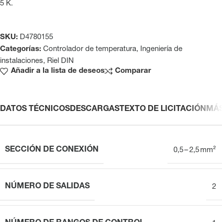
5 K.
SKU:
D4780155
Categorías:
Controlador de temperatura
,
Ingeniería de
instalaciones
,
Riel DIN
Añadir a la lista de deseos
Comparar
DATOS TÉCNICOS
DESCARGAS
TEXTO DE LICITACIÓN
MÁ
SECCIÓN DE CONEXIÓN
0,5 – 2,5 mm²
NÚMERO DE SALIDAS
2