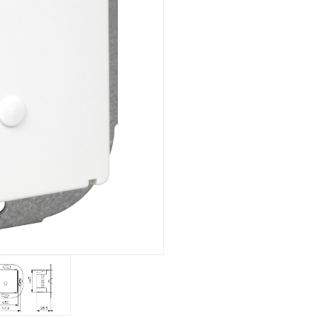
Montaje empotrado
Vista general
Mecánica