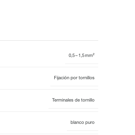
Electrónica
0,5 – 1,5 mm²
Reloj
Fijación por tornillos
Montaje en superficie
Vista general
Terminales de tornillo
Mecánica
Electrónica
blanco puro