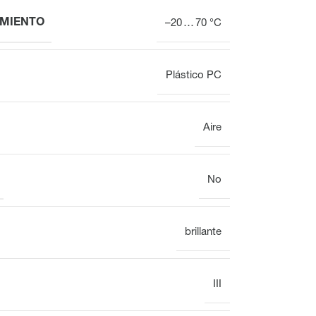
MIENTO
–20 … 70 °C
Plástico PC
Mostrar
Reloj
Colector del circuito de calefacción
Vista general
Aire
No
Regleta de bornes
para distribuidor
brillante
de circuito de
calefacción VOOPx
III
Válvula
Vista general