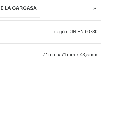
E LA CARCASA
Sí
Actuadores
Actuadores de
según DIN EN 60730
electrotermales para
válvulas
válvulas destinados
electrotérmicas
al equilibrado
hidráulic
71 mm x 71 mm x 43,5 mm