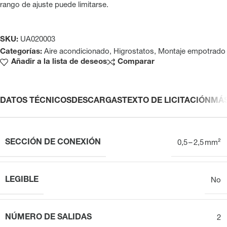
rango de ajuste puede limitarse.
SKU:
UA020003
Categorías:
Aire acondicionado
,
Higrostatos
,
Montaje empotrado
Añadir a la lista de deseos
Comparar
DATOS TÉCNICOS
DESCARGAS
TEXTO DE LICITACIÓN
MÁ
SECCIÓN DE CONEXIÓN
0,5 – 2,5 mm²
LEGIBLE
No
NÚMERO DE SALIDAS
2