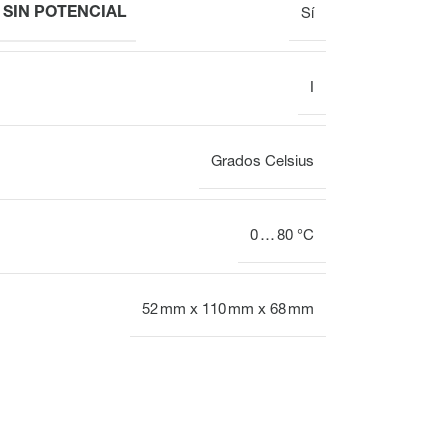
SIN POTENCIAL
Sí
I
Grados Celsius
0 … 80 °C
52 mm x 110 mm x 68 mm