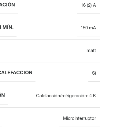
ACIÓN
16 (2) A
 MÍN.
150 mA
Actuadores
Actuadores de
electrotermales para
válvulas
válvulas destinados
electrotérmicas
al equilibrado
matt
hidráulic
CALEFACCIÓN
Sí
ÓN
Calefacción/refrigeración: 4 K
Microinterruptor