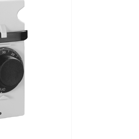
Montaje empotrado
Vista general
Mecánica