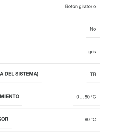
Botón giratorio
No
Mostrar
Reloj
gris
Colector del circuito de calefacción
Vista general
A DEL SISTEMA)
TR
Regleta de bornes
para distribuidor
MIENTO
0 … 80 °C
de circuito de
calefacción VOOPx
SOR
80 °C
Válvula
Vista general