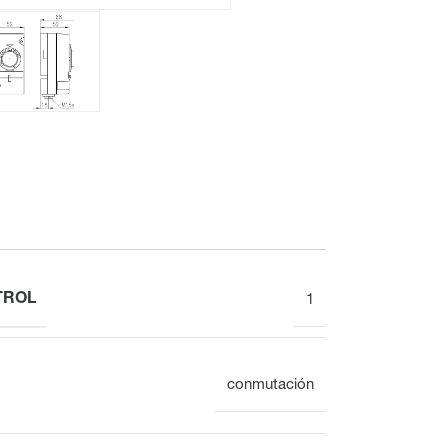
Electrónica
Reloj
Montaje en superficie
Vista general
TROL
1
conmutación
Mecánica
Electrónica