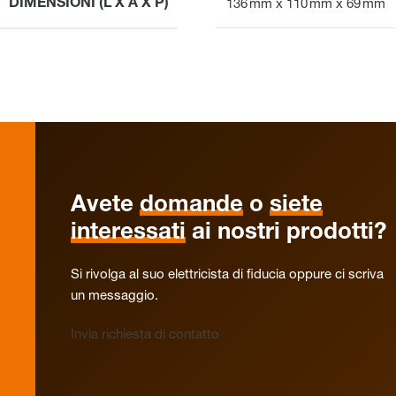
DIMENSIONI (L X A X P)
136 mm x 110 mm x 69 mm
Avete
domande
o
siete
interessati
ai nostri prodotti?
Si rivolga al suo elettricista di fiducia oppure ci scriva
un messaggio.
Invia richiesta di contatto