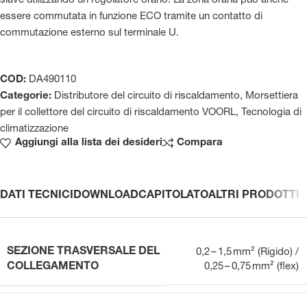
slave utilizzando un regolatore orario. La zona oraria può anche
essere commutata in funzione ECO tramite un contatto di
commutazione esterno sul terminale U.
COD:
DA490110
Categorie:
Distributore del circuito di riscaldamento
,
Morsettiera
per il collettore del circuito di riscaldamento VOORL
,
Tecnologia di
climatizzazione
Aggiungi alla lista dei desideri
Compara
DATI TECNICI
DOWNLOAD
CAPITOLATO
ALTRI PRODOTTI
SEZIONE TRASVERSALE DEL
0,2 – 1,5 mm² (Rigido) /
COLLEGAMENTO
0,25 – 0,75 mm² (flex)