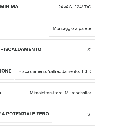
 MINIMA
24 VAC, / 24 VDC
Montaggio a parete
L RISCALDAMENTO
Sì
IONE
Riscaldamento/raffreddamento: 1,3 K
E
Microinterruttore
,
Mikroschalter
 A POTENZIALE ZERO
Sì