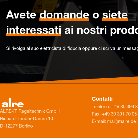
Avete
domande
o
siete
interessati
ai nostri prodo
Si rivolga al suo elettricista di fiducia oppure ci scriva un messa
Contatti
Telefono: +49 30 399 
ALRE-IT Regeltechnik GmbH
Fax: +49 30 391 70 05
Richard-Tauber-Damm 10
E-mail: mail(at)alre.de
D-12277 Berlino