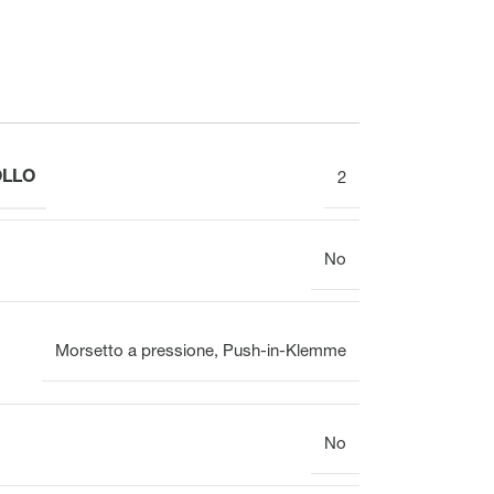
Meccanico
OLLO
2
Display
No
Distributore del circuito di riscaldamento
Panoramica
Morsetto a pressione
,
Push-in-Klemme
No
Morsettiera per il collettore
del circuito di riscaldamento