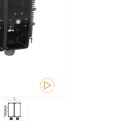
Montaggio ad incasso
Panoramica
Meccanico
Montaggio a vista
Panoramica