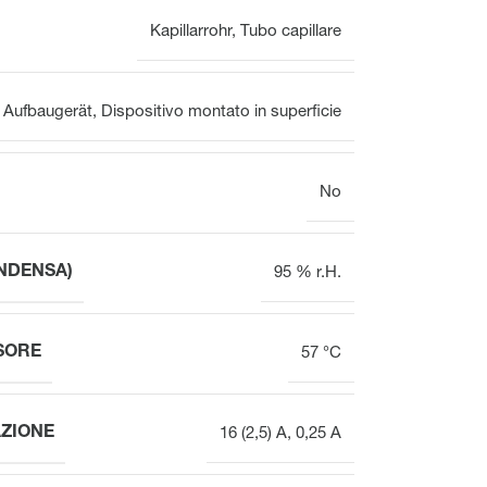
VOOPx
Kapillarrohr
,
Tubo capillare
Valvola
Panoramica
Aufbaugerät
,
Dispositivo montato in superficie
No
Attuatori elettrotermici per
Attuatori elettrotermici per
valvole per il bilanciamento
valvole
idraulico
NDENSA)
95 % r.H.
SORE
57 °C
ZIONE
16 (2,5) A, 0,25 A