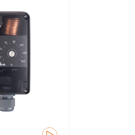
Montaggio ad incasso
Panoramica
Meccanico
Montaggio a vista
Panoramica