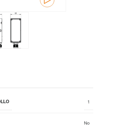
Meccanico
Display
Distributore del circuito di riscaldamento
Panoramica
OLLO
1
Morsettiera per il collettore
No
del circuito di riscaldamento