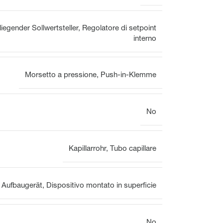
VOOPx
liegender Sollwertsteller
,
Regolatore di setpoint
Valvola
Panoramica
interno
Morsetto a pressione
,
Push-in-Klemme
Attuatori elettrotermici per
Attuatori elettrotermici per
valvole per il bilanciamento
valvole
No
idraulico
Kapillarrohr
,
Tubo capillare
Aufbaugerät
,
Dispositivo montato in superficie
No