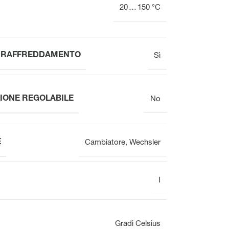
20 … 150 °C
L RAFFREDDAMENTO
Sì
IONE REGOLABILE
No
E
Cambiatore
,
Wechsler
I
Gradi Celsius