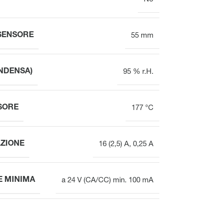
SENSORE
55 mm
NDENSA)
95 % r.H.
SORE
177 °C
ZIONE
16 (2,5) A, 0,25 A
E MINIMA
a 24 V (CA/CC) min. 100 mA