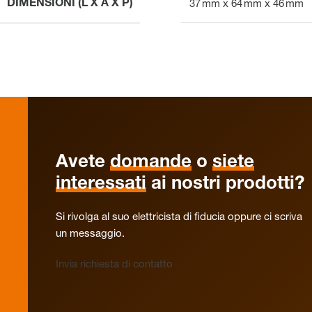
DIMENSIONI (L X A X P)
37 mm x 64 mm x 46 mm
Avete
domande
o
siete
interessati
ai nostri prodotti?
Si rivolga al suo elettricista di fiducia oppure ci scriva
un messaggio.
Invia richiesta di contatto