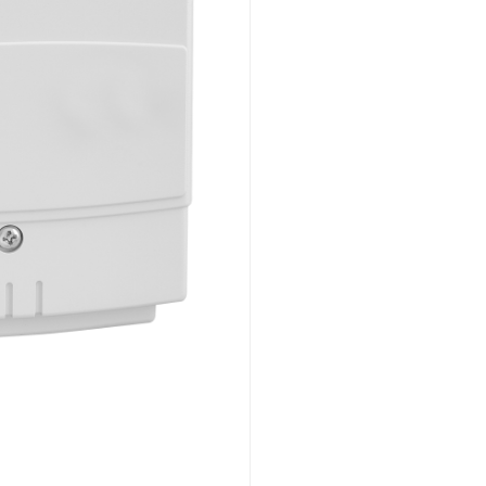
Montaggio ad incasso
Panoramica
Meccanico
Montaggio a vista
Panoramica