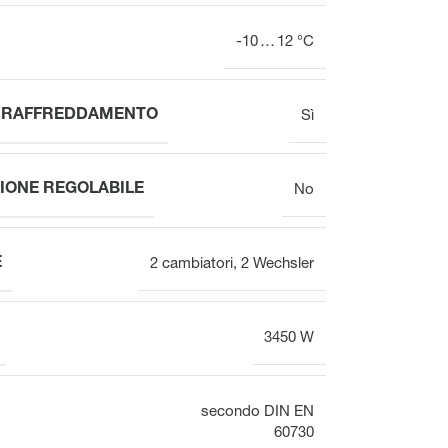
-10 … 12 °C
L RAFFREDDAMENTO
Sì
IONE REGOLABILE
No
E
2 cambiatori
,
2 Wechsler
3450 W
secondo DIN EN
60730