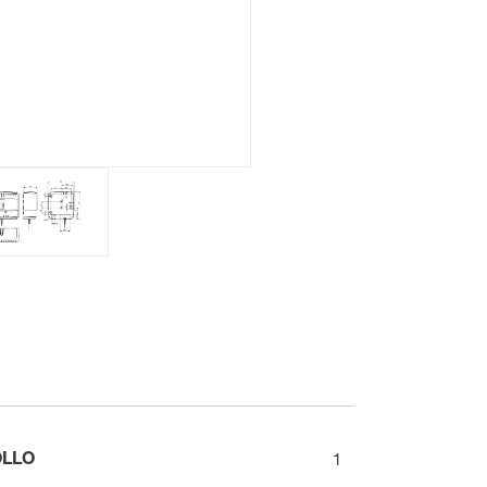
Meccanico
Display
Distributore del circuito di riscaldamento
Panoramica
Morsettiera per il collettore
OLLO
1
del circuito di riscaldamento