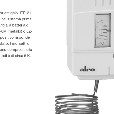
tor antigelo JTF-21
e nel sistema prima
ti alla batteria di
/6M (metallo) o JZ-
dispositivo risponde
tato. I morsetti di
sono compresi nella
tadi è di circa 5 K.