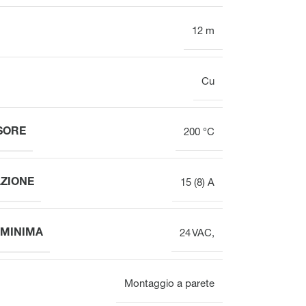
12 m
Cu
SORE
200 °C
ZIONE
15 (8) A
 MINIMA
24 VAC,
Montaggio a parete