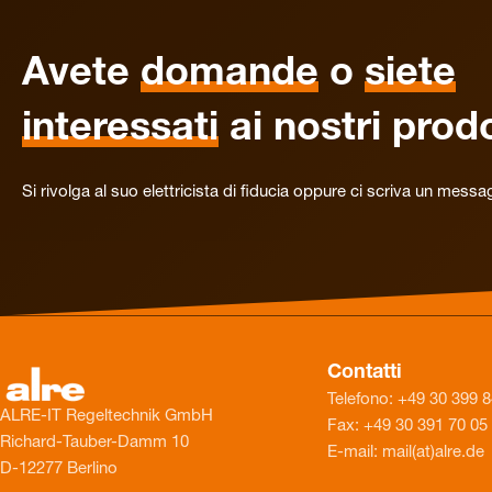
Avete
domande
o
siete
interessati
ai nostri prodo
Si rivolga al suo elettricista di fiducia oppure ci scriva un messa
Contatti
Telefono: +49 30 399 
ALRE-IT Regeltechnik GmbH
Fax: +49 30 391 70 05
Richard-Tauber-Damm 10
E-mail: mail(at)alre.de
D-12277 Berlino