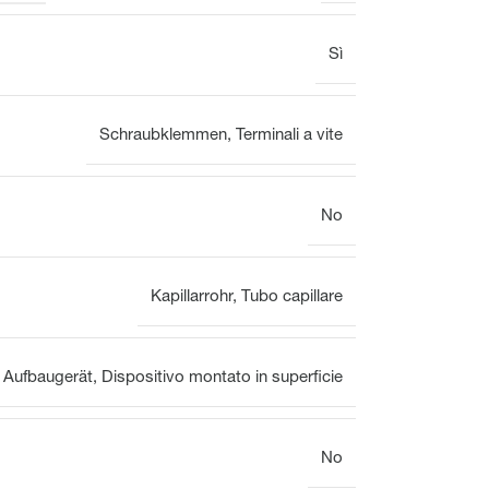
VOOPx
Sì
Valvola
Panoramica
Schraubklemmen
,
Terminali a vite
Attuatori elettrotermici per
Attuatori elettrotermici per
No
valvole per il bilanciamento
valvole
idraulico
Kapillarrohr
,
Tubo capillare
Aufbaugerät
,
Dispositivo montato in superficie
No