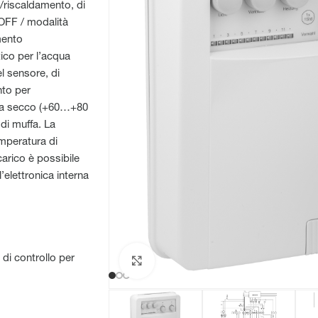
e/riscaldamento, di
/OFF / modalità
mento
tico per l’acqua
el sensore, di
nto per
o a secco (+60…+80
 di muffa. La
mperatura di
carico è possibile
l’elettronica interna
 di controllo per
Clicca per ingrandire