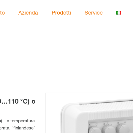
to
Azienda
Prodotti
Service
0…110 °C) o
a). La temperatura
erata, “finlandese”