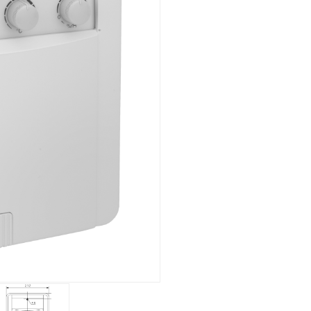
Montaggio ad incasso
Panoramica
Meccanico
Montaggio a vista
Panoramica