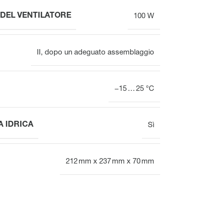
DEL VENTILATORE
100 W
II, dopo un adeguato assemblaggio
−15 … 25 °C
 IDRICA
Sì
212 mm x 237 mm x 70 mm