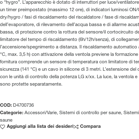
o “hygro”. L’apparecchio è dotato di interruttori per luce/ventilator
un timer preimpostato (massimo 12 ore), di indicatori luminosi ON
dry/hygro / fasi di riscaldamento del riscaldatore / fase di riscalda
dell’evaporatore, di rilevamento dell’acqua bassa e di allarme acus
bassa, di protezione contro la rottura del sensore/il cortocircuito d
limitatore del tempo di riscaldamento (6h/12h/senza), di collegame
l’accensione/spegnimento a distanza. Il riscaldamento automatic
°C, max. 3,5 h) con attivazione della ventola previene la formazione
fornitura comprende un sensore di temperatura con limitatore di te
sicurezza (141 °C) e un cavo in silicone di 3 metri. L’estensione del 
con le unità di controllo della potenza LG x/xx. La luce, la ventola e 
sono protette separatamente.
COD:
D4700736
Categorie:
Accessori/Varie
,
Sistemi di controllo per saune
,
Sistemi
saune
Aggiungi alla lista dei desideri
Compara