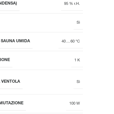
VOOPx
NDENSA)
95 % r.H.
Valvola
Panoramica
Sì
 SAUNA UMIDA
40 … 60 °C
Attuatori elettrotermici per
Attuatori elettrotermici per
valvole per il bilanciamento
valvole
idraulico
IONE
1 K
A VENTOLA
Sì
MMUTAZIONE
100 W