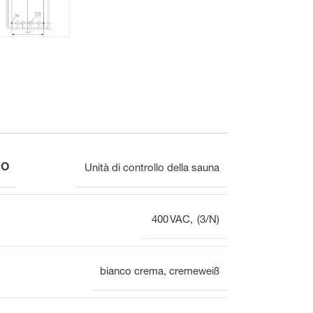
Meccanico
Display
IO
Unità di controllo della sauna
Distributore del circuito di riscaldamento
Panoramica
400 VAC, (3/N)
bianco crema
,
cremeweiß
Morsettiera per il collettore
del circuito di riscaldamento