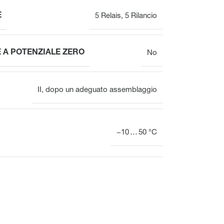
E
5 Relais
,
5 Rilancio
 A POTENZIALE ZERO
No
II, dopo un adeguato assemblaggio
−10 … 50 °C