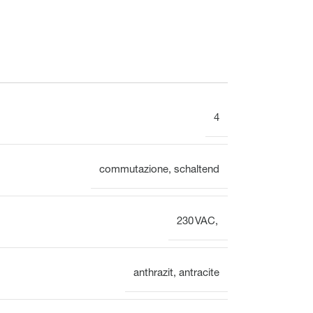
Meccanico
4
Display
commutazione
,
schaltend
Distributore del circuito di riscaldamento
Panoramica
230 VAC,
anthrazit
,
antracite
Morsettiera per il collettore
del circuito di riscaldamento