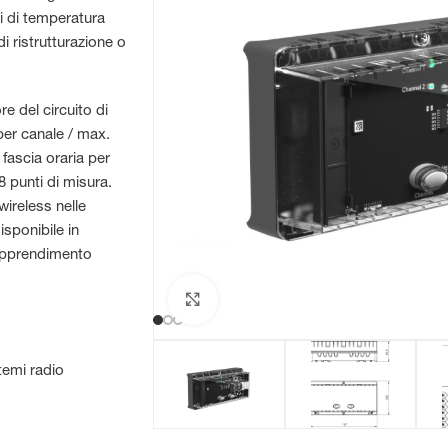
i di temperatura
i ristrutturazione o
re del circuito di
per canale / max.
fascia oraria per
 punti di misura.
ireless nelle
isponibile in
oapprendimento
Clicca per ingrandire
temi radio