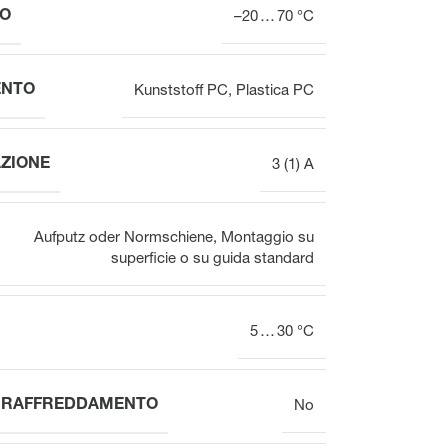
VOOPx
IO
–20 … 70 °C
Valvola
Panoramica
ENTO
Kunststoff PC
,
Plastica PC
ZIONE
3 (1) A
Attuatori elettrotermici per
Attuatori elettrotermici per
valvole per il bilanciamento
valvole
idraulico
Aufputz oder Normschiene
,
Montaggio su
superficie o su guida standard
5 … 30 °C
L RAFFREDDAMENTO
No