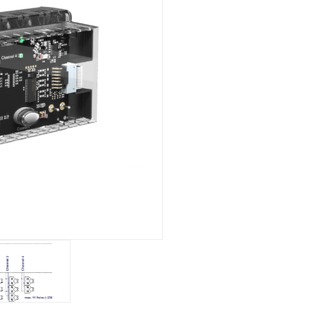
Montaggio ad incasso
Panoramica
Meccanico
Montaggio a vista
Panoramica