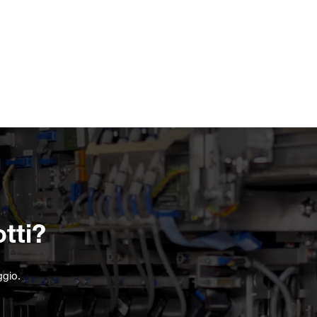
tti?
ggio.