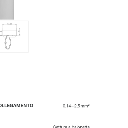
Meccanico
Display
Distributore del circuito di riscaldamento
Panoramica
COLLEGAMENTO
0,14 – 2,5 mm²
Morsettiera per il collettore
del circuito di riscaldamento
Cattura a baionetta