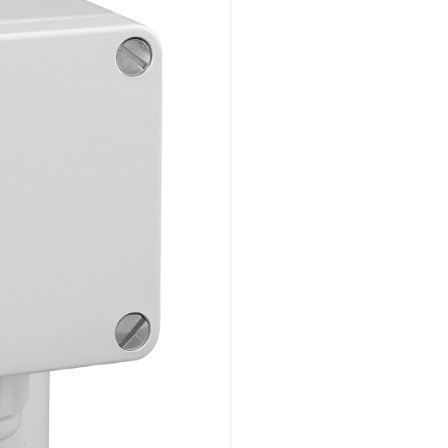
Montaggio ad incasso
Panoramica
Meccanico
Montaggio a vista
Panoramica