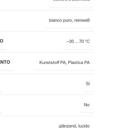
VOOPx
Valvola
Panoramica
bianco puro
,
reinweiß
IO
–30 … 70 °C
Attuatori elettrotermici per
Attuatori elettrotermici per
valvole per il bilanciamento
valvole
ENTO
Kunststoff PA
,
Plastica PA
idraulico
Sì
No
glänzend
,
lucido