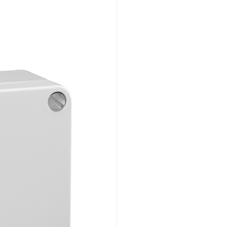
Montaggio ad incasso
Panoramica
Meccanico
Montaggio a vista
Panoramica