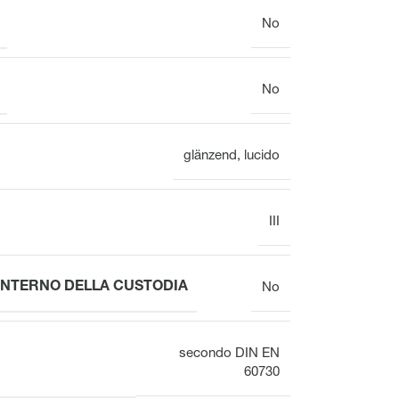
No
No
glänzend
,
lucido
III
INTERNO DELLA CUSTODIA
No
secondo DIN EN
60730