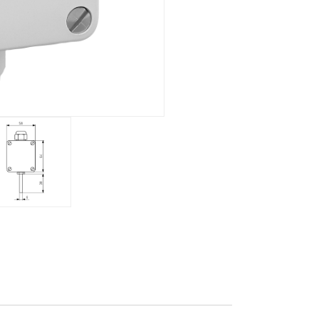
Meccanico
Display
Distributore del circuito di riscaldamento
Panoramica
Morsettiera per il collettore
del circuito di riscaldamento