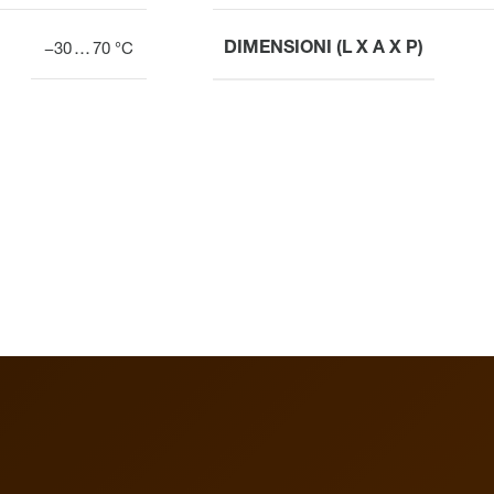
DIMENSIONI (L X A X P)
−30 … 70 °C