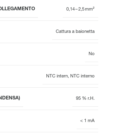
VOOPx
COLLEGAMENTO
0,14 – 2,5 mm²
Valvola
Panoramica
Cattura a baionetta
No
Attuatori elettrotermici per
Attuatori elettrotermici per
valvole per il bilanciamento
valvole
idraulico
NTC intern
,
NTC interno
NDENSA)
95 % r.H.
< 1 mA